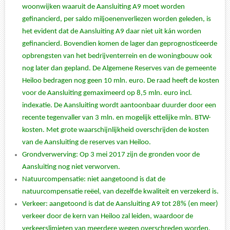
woonwijken waaruit de Aansluiting A9 moet worden
gefinancierd, per saldo miljoenenverliezen worden geleden, is
het evident dat de Aansluiting A9 daar niet uit kán worden
gefinancierd. Bovendien komen de lager dan geprognosticeerde
opbrengsten van het bedrijventerrein en de woningbouw ook
nog later dan gepland. De Algemene Reserves van de gemeente
Heiloo bedragen nog geen 10 mln. euro. De raad heeft de kosten
voor de Aansluiting gemaximeerd op 8,5 mln. euro incl.
indexatie. De Aansluiting wordt aantoonbaar duurder door een
recente tegenvaller van 3 mln. en mogelijk ettelijke mln. BTW-
kosten. Met grote waarschijnlijkheid overschrijden de kosten
van de Aansluiting de reserves van Heiloo.
Grondverwerving: Op 3 mei 2017 zijn de gronden voor de
Aansluiting nog niet verworven.
Natuurcompensatie: niet aangetoond is dat de
natuurcompensatie reëel, van dezelfde kwaliteit en verzekerd is.
Verkeer: aangetoond is dat de Aansluiting A9 tot 28% (en meer)
verkeer door de kern van Heiloo zal leiden, waardoor de
verkeerslimieten van meerdere wegen overschreden worden.