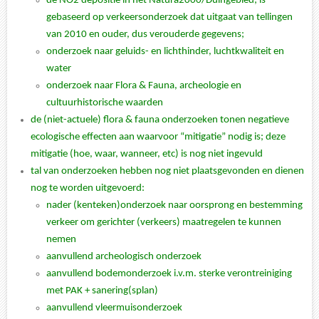
de NO2 depositie in het Natura2000/Duingebied; is
gebaseerd op verkeersonderzoek dat uitgaat van tellingen
van 2010 en ouder, dus verouderde gegevens;
onderzoek naar geluids- en lichthinder, luchtkwaliteit en
water
onderzoek naar Flora & Fauna, archeologie en
cultuurhistorische waarden
de (niet-actuele) flora & fauna onderzoeken tonen negatieve
ecologische effecten aan waarvoor “mitigatie” nodig is; deze
mitigatie (hoe, waar, wanneer, etc) is nog niet ingevuld
tal van onderzoeken hebben nog niet plaatsgevonden en dienen
nog te worden uitgevoerd:
nader (kenteken)onderzoek naar oorsprong en bestemming
verkeer om gerichter (verkeers) maatregelen te kunnen
nemen
aanvullend archeologisch onderzoek
aanvullend bodemonderzoek i.v.m. sterke verontreiniging
met PAK + sanering(splan)
aanvullend vleermuisonderzoek