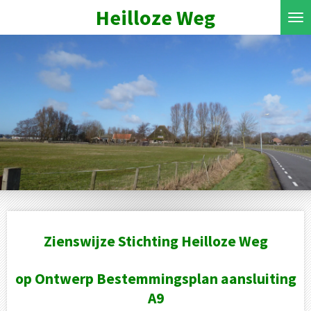
Heilloze Weg
Ga
direct
naar
de
hoofdinhoud
Zienswijze Stichting Heilloze Weg
op Ontwerp Bestemmingsplan aansluiting
A9