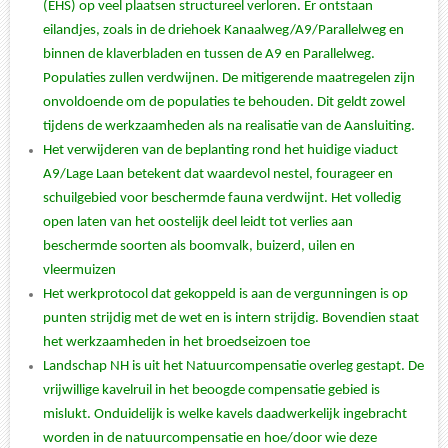
(EHS) op veel plaatsen structureel verloren. Er ontstaan
eilandjes, zoals in de driehoek Kanaalweg/A9/Parallelweg en
binnen de klaverbladen en tussen de A9 en Parallelweg.
Populaties zullen verdwijnen. De mitigerende maatregelen zijn
onvoldoende om de populaties te behouden. Dit geldt zowel
tijdens de werkzaamheden als na realisatie van de Aansluiting.
Het verwijderen van de beplanting rond het huidige viaduct
A9/Lage Laan betekent dat waardevol nestel, fourageer en
schuilgebied voor beschermde fauna verdwijnt. Het volledig
open laten van het oostelijk deel leidt tot verlies aan
beschermde soorten als boomvalk, buizerd, uilen en
vleermuizen
Het werkprotocol dat gekoppeld is aan de vergunningen is op
punten strijdig met de wet en is intern strijdig. Bovendien staat
het werkzaamheden in het broedseizoen toe
Landschap NH is uit het Natuurcompensatie overleg gestapt. De
vrijwillige kavelruil in het beoogde compensatie gebied is
mislukt. Onduidelijk is welke kavels daadwerkelijk ingebracht
worden in de natuurcompensatie en hoe/door wie deze