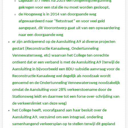
Lagelaan 5/7 heeft na 2005 een omgevingsvergunning
gekregen voor een stal die nu moet worden gesloopt,
de Hoogeweg is in 2014 van doorgaande weg
afgewaardeerd naar “fietsstraat” en voor veel geld
aangepast, dit Voorontwerp gaat uit van een opwaardering
naar een doorgaande weg
er zijn anticiperend op de Aansluiting A9 al diverse projecten
gestart (Reconstructie Kanaalweg, Ondertunneling
Vennewatersweg, etc) waarvan het College ten onrechte
ontkent dat er een verband is met de Aansluiting A9 (terwijl de
Aansluiting in bijvoorbeeld een BDU-subsidie aanvraag voor de
Reconstructie Kanaalweg wel degelijk als noodzaak wordt
genoemd en de Ondertunneling Vennewatersweg noodzakelijk
omdat de Aansluiting voor 28% verkeerstoename door de
Stationsweg leidt en daarmee tot een forse over-schrijding van
de verkeerslimiet van deze weg)
het College heeft, voorafgaand aan haar besluit over de
Aansluiting A9, verzuimd om een integraal, onderling
samenhangend verkeersplan op te stellen terwijl dit gepland