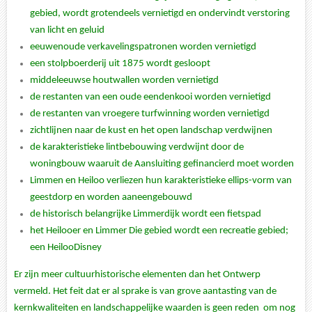
gebied, wordt grotendeels vernietigd en ondervindt verstoring
van licht en geluid
eeuwenoude verkavelingspatronen worden vernietigd
een stolpboerderij uit 1875 wordt gesloopt
middeleeuwse houtwallen worden vernietigd
de restanten van een oude eendenkooi worden vernietigd
de restanten van vroegere turfwinning worden vernietigd
zichtlijnen naar de kust en het open landschap verdwijnen
de karakteristieke lintbebouwing verdwijnt door de
woningbouw waaruit de Aansluiting gefinancierd moet worden
Limmen en Heiloo verliezen hun karakteristieke ellips-vorm van
geestdorp en worden aaneengebouwd
de historisch belangrijke Limmerdijk wordt een fietspad
het Heilooer en Limmer Die gebied wordt een recreatie gebied;
een HeilooDisney
Er zijn meer cultuurhistorische elementen dan het Ontwerp
vermeld. Het feit dat er al sprake is van grove aantasting van de
kernkwaliteiten en landschappelijke waarden is geen reden om nog